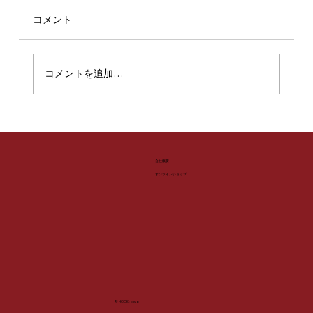
コメント
コメントを追加…
【HOOK -select-】バリエーション豊か
なポロシャツシリーズ！
​会社概要
​オンラインショップ
© HOOKtokyo