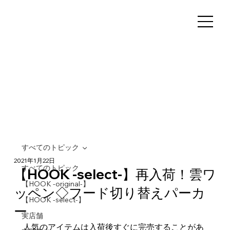
すべてのトピック
2021年1月22日
すべてのトピック
【HOOK -select-】再入荷！雲ワ
【HOOK -original-】
ッペン◇フード切り替えパーカ
【HOOK -select-】
ー
実店舗
人気のアイテムは入荷後すぐに完売することがあ