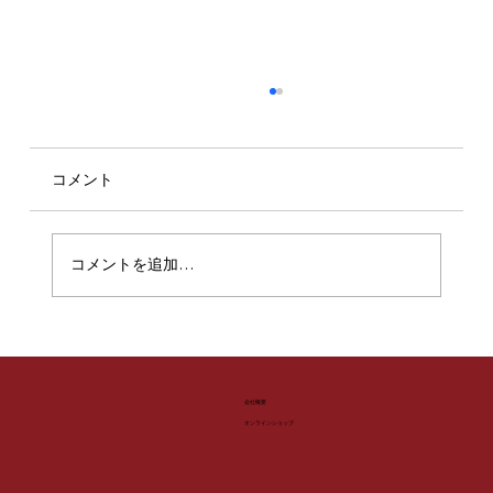
コメント
コメントを追加…
aimohaアルカキット錦糸町店GWイベン
ト情報
​会社概要
​オンラインショップ